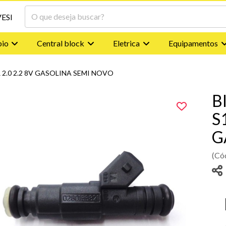
io
Central block
Eletrica
Equipamentos
 2.0 2.2 8V GASOLINA SEMI NOVO
B
S
G
(Có