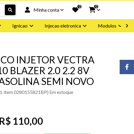
0
0
Minha conta
Ignicao
Injecao eletronica
Modulos
ICO INJETOR VECTRA
10 BLAZER 2.0 2.2 8V
ASOLINA SEMI NOVO
d. item 0280155821BP) Em estoque
R$ 110,00