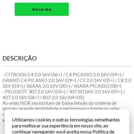
Avise-me
DESCRIÇÃO
- CITROEN C4 2.0 16V (06>) / C4 PICASSO 2.0 16V (09>) /
GRAND C4 PICASSO 2.0 16V (09>) / C5 2.0 16V (05>) / C8 2.0
16V (03>) / XSARA 2.0 16V (00>) / XSARA PICASSO (00>)
- PEUGEOT 307 2.0 16V (03>) / 307 SEDAN 2.0 16V (07>) /
407 2.0 16V (06>) / 807 2.0 16v (04>05)
As velas NGK necessitam de baixa tensão do sistema de
Ignição, grande ignibilidade e performance frente as velas
convencionais, maior economia de combustível e menor
Utilizamos cookies e outras tecnologias semelhantes
emissão de poluentes, desempenho superior
para melhorar sua experiência em nosso site, ao
continuar navegando você aceita nossa
Política de